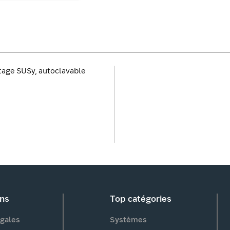
age SUSy, autoclavable
ons
Top catégories
gales
Systèmes