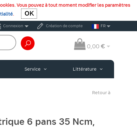
es cookies. Vous pouvez à tout moment modifier les paramètres
OK
OK
tialité
.
Connexion
Création de compte
FR
0,00
€
Service
Littérature
Retour à
rique 6 pans 35 Ncm,