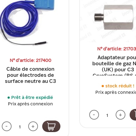
N° d'article: 2170
Adaptateur pou
N° d'article: 217400
bouteille de gaz 
Câble de connexion
(UK) pour C3
pour électrodes de
CryoSystem (BS 
surface neutre au C3
No....
stock réduit !
Prix après connexi
Prêt à être expédié
Prix après connexion
-
+
-
+