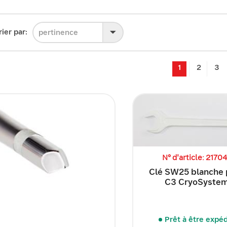
rier par:
pertinence
1
2
3
N° d'article: 2170
Clé SW25 blanche 
C3 CryoSyste
Prêt à être expé