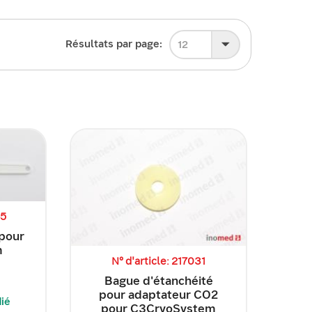
Résultats par page:
12
45
pour
m
N° d'article: 217031
Bague d'étanchéité
pour adaptateur CO2
dié
pour C3CryoSystem