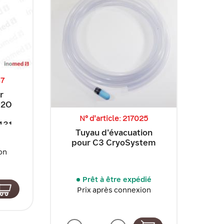
37
r
N2O
N° d'article: 217025
431
Tuyau d'évacuation
pour C3 CryoSystem
on
Prêt à être expédié
Prix après connexion