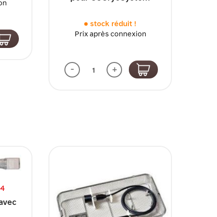
on
stock réduit !
Prix après connexion
-
+
04
avec