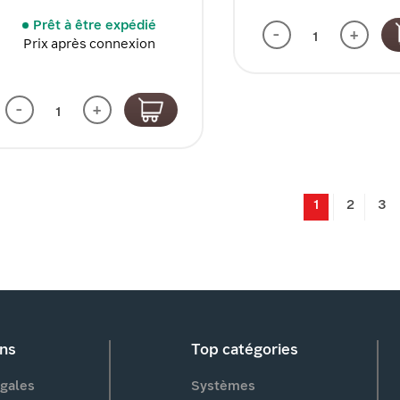
Prêt à être expédié
-
+
Prix après connexion
-
+
1
2
3
ons
Top catégories
gales
Systèmes