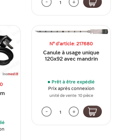
-
+
N° d'article: 217680
Canule à usage unique
12Gx92 avec mandrin
Prêt à être expédié
00
Prix après connexion
 m
unité de vente: 10 pièce
-
+
dié
on