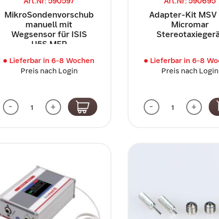
Art.Nr: 590597
Art.Nr: 590695
MikroSondenvorschub
Adapter-Kit MSV 
manuell mit
Micromar
Wegsensor für ISIS
Stereotaxieger
U5S MER
Lieferbar in 6-8 Wochen
Lieferbar in 6-8 W
Preis nach Login
Preis nach Login
-
+
-
+