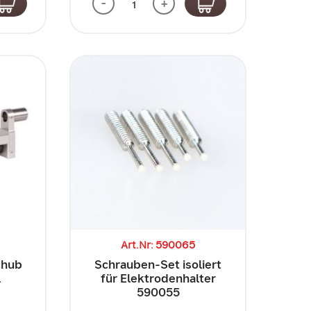
-
+
Art.Nr: 590065
chub
Schrauben-Set isoliert
l
für Elektrodenhalter
590055