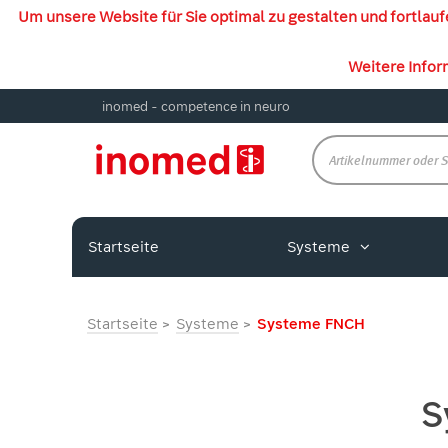
Um unsere Website für Sie optimal zu gestalten und fortla
Weitere Infor
inomed - competence in neuro
Startseite
Systeme
Startseite
Systeme
Systeme FNCH
S