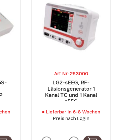
Art.Nr: 263000
5S-
LG2-sEEG, RF-
Läsionsgenerator 1
P
Kanal TC und 1 Kanal
sEEG
ochen
Lieferbar in 6-8 Wochen
Preis nach Login