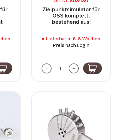
Art.Nr: 803430
für
Zielpunktsimulator für
OSS komplett,
ät
bestehend aus:
ochen
Lieferbar in 6-8 Wochen
Preis nach Login
-
+