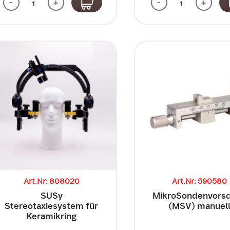
-
+
-
+
Art.Nr: 808020
Art.Nr: 590580
SUSy
MikroSondenvors
Stereotaxiesystem für
(MSV) manuel
Keramikring